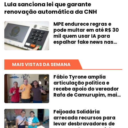
Lula sanciona lei que garante
renovação automática da CNH
MPE endurece regras e
pode multar em até R$ 30
mil quem usar IA para
espalhar fake news nas
eleições
MAIS VISTAS DA SEMANA
Fábio Tyrone amplia
articulação política e
recebe apoio do vereador
Rafa de Camurupim, mais
votado de Marcação-PB
Feijoada Solidária
arrecada recursos para
levar desbravadores de