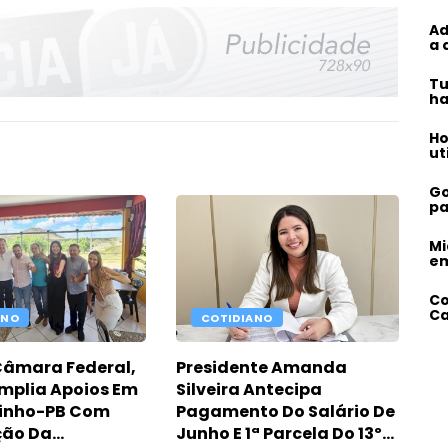
Ad
a 
Tu
ha
Ho
ut
Go
pa
Mi
em
Co
Ca
ANO
COTIDIANO
Câmara Federal,
Presidente Amanda
mplia Apoios Em
Silveira Antecipa
tinho-PB Com
Pagamento Do Salário De
ção Da
Junho E 1ª Parcela Do 13º