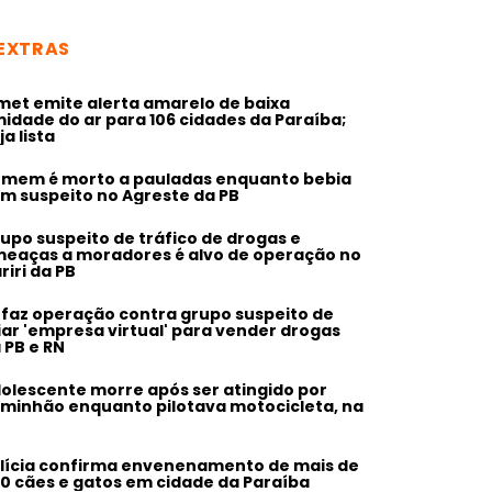
EXTRAS
met emite alerta amarelo de baixa
idade do ar para 106 cidades da Paraíba;
ja lista
mem é morto a pauladas enquanto bebia
m suspeito no Agreste da PB
upo suspeito de tráfico de drogas e
eaças a moradores é alvo de operação no
riri da PB
 faz operação contra grupo suspeito de
iar 'empresa virtual' para vender drogas
 PB e RN
olescente morre após ser atingido por
minhão enquanto pilotava motocicleta, na
lícia confirma envenenamento de mais de
0 cães e gatos em cidade da Paraíba