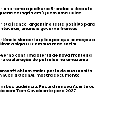
riana toma a joalheria Brandão e decreta
queda de Ingrid em 'Quem Ama Cuida'
rista franco-argentino testa positivo para
ntavírus, anuncia governo francês
rtência Marcari explica por que começou a
ilizar a sigla OLY em sua rede social
verno confirma oferta de nova fronteira
ra exploração de petróleo na amazônia
crosoft obtém maior parte de sua receita
 IA pela OpenAI, mostra documento
m boa audiência, Record renova Acerte ou
ia com Tom Cavalcante para 2027