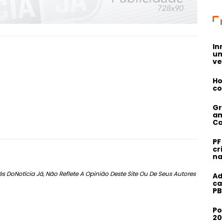
In
um
ve
Ho
co
Gr
am
Ca
PF
cr
na
s DoNotícia Já, Não Reflete A Opinião Deste Site Ou De Seus Autores
Ad
ca
PB
Po
20