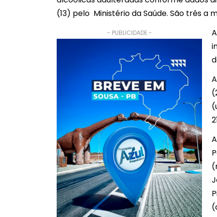
(13) pelo Ministério da Saúde. São três a m
A
- PUBLICIDADE -
i
d
A
(
(
2
A
P
(
J
P
(