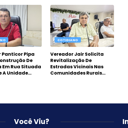
nte Amanda
Salário Dos Vereadores E
Servidores
ANO
COTIDIANO
 Panticor Pipa
Vereador Jair Solicita
onstrução De
Revitalização De
 Em Rua Situada
Estradas Vicinais Nas
e A Unidade
Comunidades Rurais
Curral Velho E Barro
Branco
Você Viu?
I