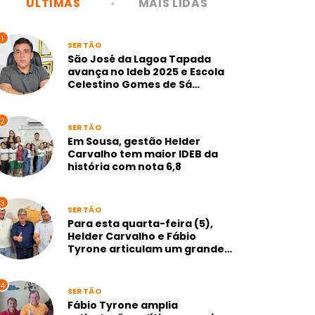
ÚLTIMAS
MAIS LIDAS
1
SERTÃO
São José da Lagoa Tapada
avança no Ideb 2025 e Escola
Celestino Gomes de Sá
alcança nota 7,1 na gestão
Neto de Coraci
2
SERTÃO
Em Sousa, gestão Helder
Carvalho tem maior IDEB da
história com nota 6,8
3
SERTÃO
Para esta quarta-feira (5),
Helder Carvalho e Fábio
Tyrone articulam um grande
anúncio para Sousa
4
SERTÃO
Fábio Tyrone amplia