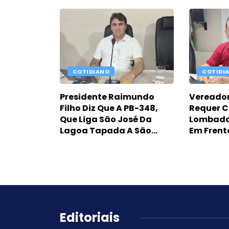
Fortalece Diálogo Com
Preside
Lideranças Locais
Silveira
COTIDIANO
COTIDI
Presidente Raimundo
Vereador
Filho Diz Que A PB-348,
Requer C
Que Liga São José Da
Lombada
Lagoa Tapada A São
Em Frent
Gonçalo, Já Precisa De
Escolar
Intervenção Do DER-PB
Editoriais