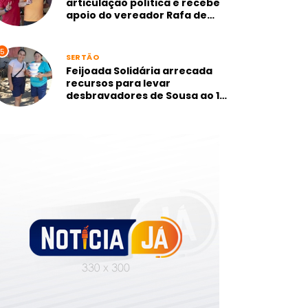
articulação política e recebe
apoio do vereador Rafa de
Camurupim, mais votado de
Marcação-PB
5
SERTÃO
Feijoada Solidária arrecada
recursos para levar
desbravadores de Sousa ao 1º
Campori dos Sertões