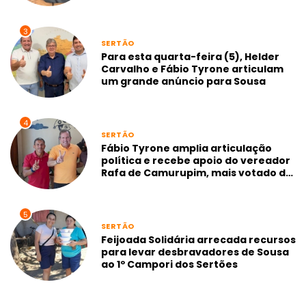
gestão Neto de Coraci
3
SERTÃO
Para esta quarta-feira (5), Helder
Carvalho e Fábio Tyrone articulam
um grande anúncio para Sousa
4
SERTÃO
Fábio Tyrone amplia articulação
política e recebe apoio do vereador
Rafa de Camurupim, mais votado de
Marcação-PB
5
SERTÃO
Feijoada Solidária arrecada recursos
para levar desbravadores de Sousa
ao 1º Campori dos Sertões