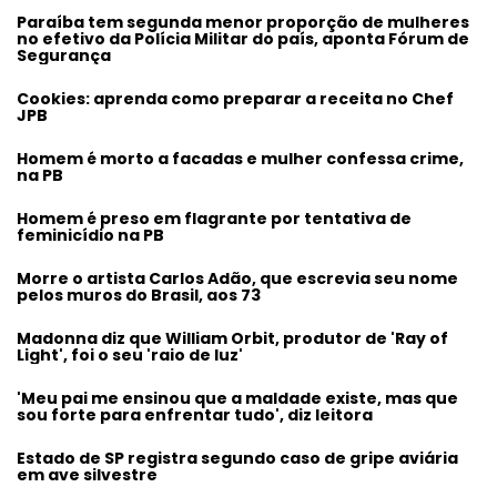
Paraíba tem segunda menor proporção de mulheres
no efetivo da Polícia Militar do país, aponta Fórum de
Segurança
Cookies: aprenda como preparar a receita no Chef
JPB
Homem é morto a facadas e mulher confessa crime,
na PB
Homem é preso em flagrante por tentativa de
feminicídio na PB
Morre o artista Carlos Adão, que escrevia seu nome
pelos muros do Brasil, aos 73
Madonna diz que William Orbit, produtor de 'Ray of
Light', foi o seu 'raio de luz'
'Meu pai me ensinou que a maldade existe, mas que
sou forte para enfrentar tudo', diz leitora
Estado de SP registra segundo caso de gripe aviária
em ave silvestre