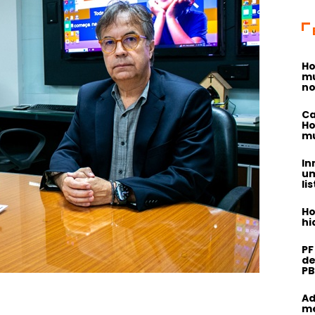
Ho
mu
no
Ca
Ho
mu
In
um
li
Ho
hi
PF
de
PB
Ad
me