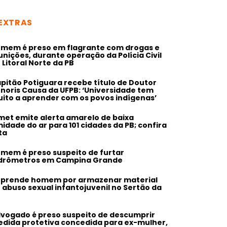
EXTRAS
mem é preso em flagrante com drogas e
nições, durante operação da Polícia Civil
 Litoral Norte da PB
pitão Potiguara recebe título de Doutor
noris Causa da UFPB: ‘Universidade tem
ito a aprender com os povos indígenas’
met emite alerta amarelo de baixa
idade do ar para 101 cidades da PB; confira
sta
mem é preso suspeito de furtar
drômetros em Campina Grande
 prende homem por armazenar material
 abuso sexual infantojuvenil no Sertão da
vogado é preso suspeito de descumprir
dida protetiva concedida para ex-mulher,