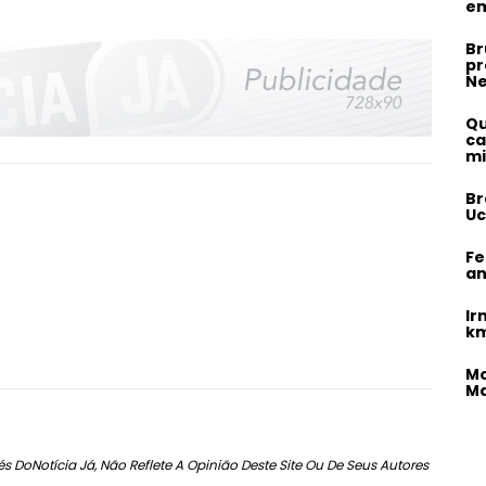
em
Br
pr
N
Qu
ca
mi
Br
Uc
Fe
an
Ir
km
Mo
Ma
s DoNotícia Já, Não Reflete A Opinião Deste Site Ou De Seus Autores