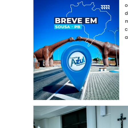
o
d
m
c
a