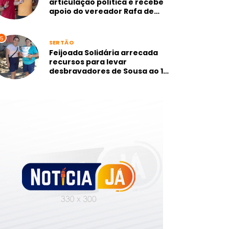
articulação política e recebe
apoio do vereador Rafa de
Camurupim, mais votado de
Marcação-PB
5
SERTÃO
Feijoada Solidária arrecada
recursos para levar
desbravadores de Sousa ao 1º
Campori dos Sertões