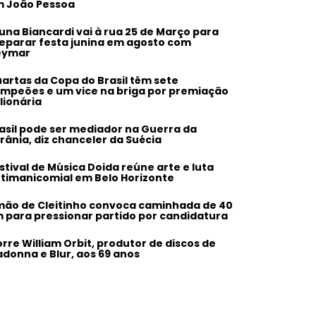
 João Pessoa
una Biancardi vai à rua 25 de Março para
eparar festa junina em agosto com
eymar
artas da Copa do Brasil têm sete
mpeões e um vice na briga por premiação
lionária
asil pode ser mediador na Guerra da
rânia, diz chanceler da Suécia
stival de Música Doida reúne arte e luta
timanicomial em Belo Horizonte
mão de Cleitinho convoca caminhada de 40
 para pressionar partido por candidatura
rre William Orbit, produtor de discos de
donna e Blur, aos 69 anos