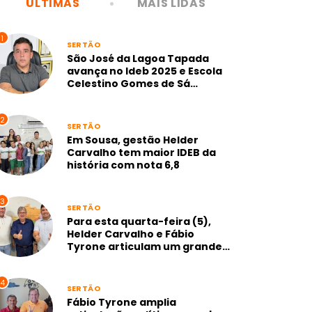
ÚLTIMAS
MAIS LIDAS
1
SERTÃO
São José da Lagoa Tapada
avança no Ideb 2025 e Escola
Celestino Gomes de Sá
alcança nota 7,1 na gestão
Neto de Coraci
2
SERTÃO
Em Sousa, gestão Helder
Carvalho tem maior IDEB da
história com nota 6,8
3
SERTÃO
Para esta quarta-feira (5),
Helder Carvalho e Fábio
Tyrone articulam um grande
anúncio para Sousa
4
SERTÃO
Fábio Tyrone amplia