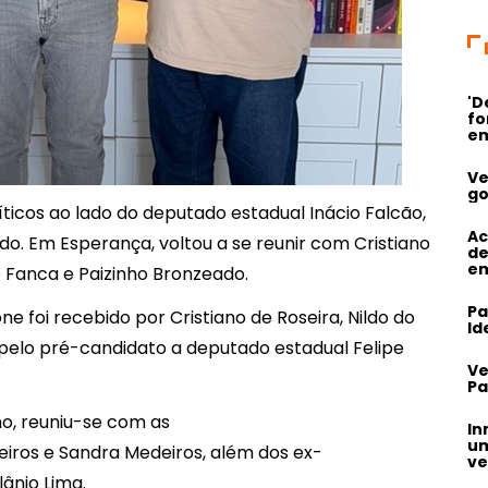
'D
fo
em
Ve
go
íticos ao lado do deputado estadual Inácio Falcão,
Ac
ldo. Em Esperança, voltou a se reunir com Cristiano
de
em
e Fanca e Paizinho Bronzeado.
Pa
e foi recebido por Cristiano de Roseira, Nildo do
Id
pelo pré-candidato a deputado estadual Felipe
Ve
Pa
o, reuniu-se com as
In
um
eiros e Sandra Medeiros, além dos ex-
ve
ânio Lima.