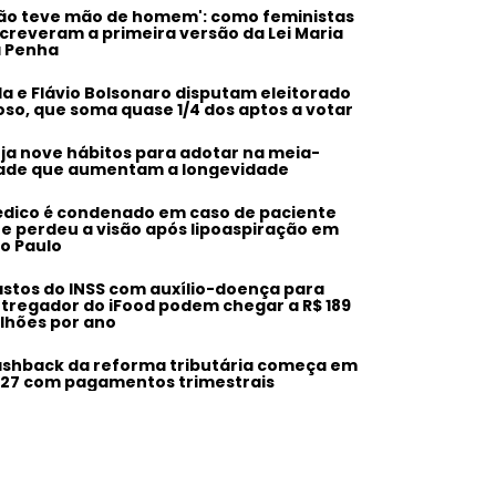
ão teve mão de homem': como feministas
creveram a primeira versão da Lei Maria
 Penha
la e Flávio Bolsonaro disputam eleitorado
oso, que soma quase 1/4 dos aptos a votar
ja nove hábitos para adotar na meia-
ade que aumentam a longevidade
dico é condenado em caso de paciente
e perdeu a visão após lipoaspiração em
o Paulo
stos do INSS com auxílio-doença para
tregador do iFood podem chegar a R$ 189
lhões por ano
shback da reforma tributária começa em
27 com pagamentos trimestrais