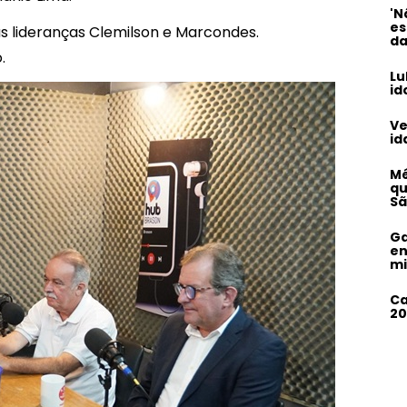
'N
es
s lideranças Clemilson e Marcondes.
da
.
Lu
id
Ve
id
Mé
qu
Sã
Ga
en
mi
Ca
20