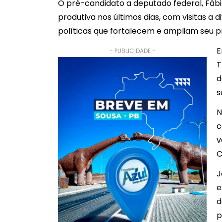
O pré-candidato a deputado federal, Fáb
produtiva nos últimos dias, com visitas a 
políticas que fortalecem e ampliam seu 
E
- PUBLICIDADE -
T
d
s
N
c
v
C
J
e
d
p