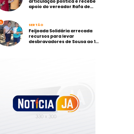
articulação política e recebe
apoio do vereador Rafa de
Camurupim, mais votado de
Marcação-PB
5
SERTÃO
Feijoada Solidária arrecada
recursos para levar
desbravadores de Sousa ao 1º
Campori dos Sertões