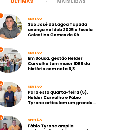
ÚLTIMAS
MAIS LIDAS
1
SERTÃO
São José da Lagoa Tapada
avança no Ideb 2025 e Escola
Celestino Gomes de Sá
alcança nota 7,1 na gestão
Neto de Coraci
2
SERTÃO
Em Sousa, gestão Helder
Carvalho tem maior IDEB da
história com nota 6,8
3
SERTÃO
Para esta quarta-feira (5),
Helder Carvalho e Fábio
Tyrone articulam um grande
anúncio para Sousa
4
SERTÃO
Fábio Tyrone amplia