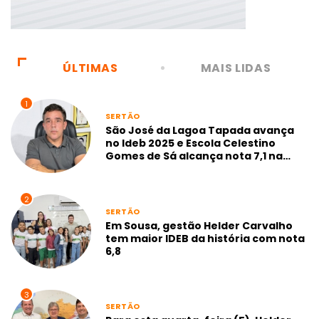
ÚLTIMAS
MAIS LIDAS
1
SERTÃO
São José da Lagoa Tapada avança
no Ideb 2025 e Escola Celestino
Gomes de Sá alcança nota 7,1 na
gestão Neto de Coraci
2
SERTÃO
Em Sousa, gestão Helder Carvalho
tem maior IDEB da história com nota
6,8
3
SERTÃO