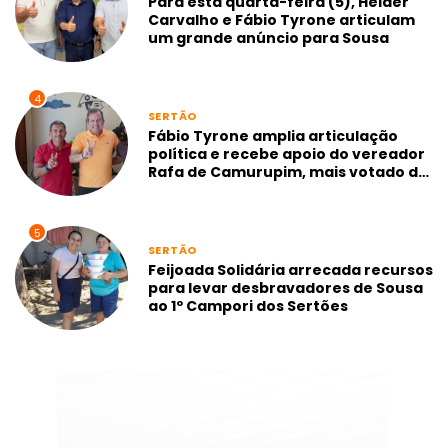
Para esta quarta-feira (5), Helder
Carvalho e Fábio Tyrone articulam
um grande anúncio para Sousa
4
SERTÃO
Fábio Tyrone amplia articulação
política e recebe apoio do vereador
Rafa de Camurupim, mais votado de
Marcação-PB
5
SERTÃO
Feijoada Solidária arrecada recursos
para levar desbravadores de Sousa
ao 1º Campori dos Sertões