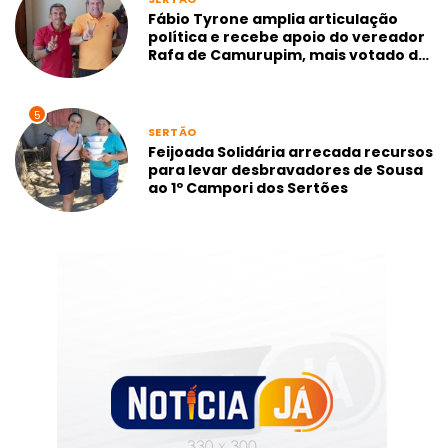
Fábio Tyrone amplia articulação
política e recebe apoio do vereador
Rafa de Camurupim, mais votado de
Marcação-PB
5
SERTÃO
Feijoada Solidária arrecada recursos
para levar desbravadores de Sousa
ao 1º Campori dos Sertões