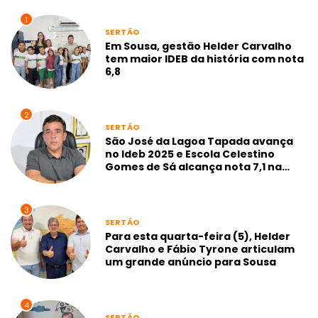
1
SERTÃO
Em Sousa, gestão Helder Carvalho
tem maior IDEB da história com nota
6,8
2
SERTÃO
São José da Lagoa Tapada avança
no Ideb 2025 e Escola Celestino
Gomes de Sá alcança nota 7,1 na
gestão Neto de Coraci
3
SERTÃO
Para esta quarta-feira (5), Helder
Carvalho e Fábio Tyrone articulam
um grande anúncio para Sousa
4
SERTÃO