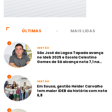
ÚLTIMAS
MAIS LIDAS
1
SERTÃO
São José da Lagoa Tapada avança
no Ideb 2025 e Escola Celestino
Gomes de Sá alcança nota 7,1 na
gestão Neto de Coraci
2
SERTÃO
Em Sousa, gestão Helder Carvalho
tem maior IDEB da história com nota
6,8
3