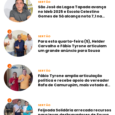
SERTÃO
São José da Lagoa Tapada avança
no Ideb 2025 e Escola Celestino
Gomes de Sá alcança nota 7,1 na
gestão Neto de Coraci
3
SERTÃO
Para esta quarta-feira (5), Helder
Carvalho e Fábio Tyrone articulam
um grande anúncio para Sousa
4
SERTÃO
Fábio Tyrone amplia articulação
política e recebe apoio do vereador
Rafa de Camurupim, mais votado de
Marcação-PB
5
SERTÃO
Feijoada Solidária arrecada recursos
para levar desbravadores de Sousa