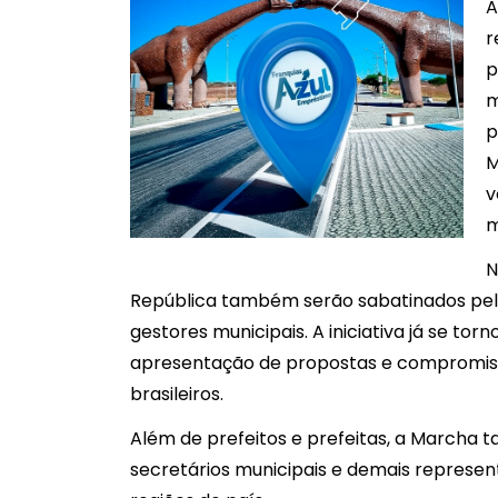
A
r
p
m
p
M
v
m
N
República também serão sabatinados pe
gestores municipais. A iniciativa já se to
apresentação de propostas e compromiss
brasileiros.
Além de prefeitos e prefeitas, a Marcha 
secretários municipais e demais represen