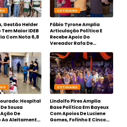
ÃO
COTIDIANO
, Gestão Helder
Fábio Tyrone Amplia
 Tem Maior IDEB
Articulação Política E
ria Com Nota 6,8
Recebe Apoio Do
Vereador Rafa De
Camurupim, Mais Votado
De Marcação-PB
ANO
COTIDIANO
ourado: Hospital
Lindolfo Pires Amplia
 De Sousa
Base Política Em Bayeux
 Ação De
Com Apoios De Luciene
o Ao Aleitamento
Gomes, Fofinho E Cinco
 Com Gestantes
Vereadores