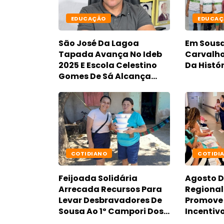
EDUCAÇÃO
EDUCAÇ
São José Da Lagoa
Em Sousa
Tapada Avança No Ideb
Carvalho
2025 E Escola Celestino
Da Histó
Gomes De Sá Alcança
Nota 7,1 Na Gestão Neto
De Coraci
COTIDIANO
COTIDI
Feijoada Solidária
Agosto D
Arrecada Recursos Para
Regional
Levar Desbravadores De
Promove
Sousa Ao 1º Campori Dos
Incentiv
Sertões
Materno