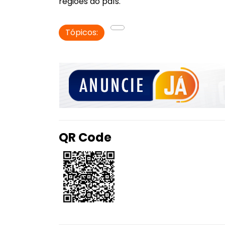
regiões do país.
Tópicos:
QR Code