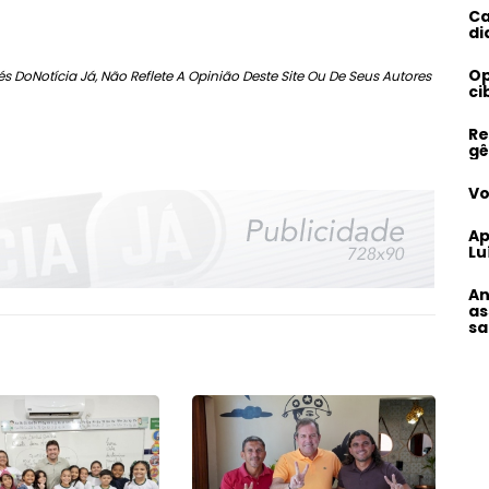
Ca
di
Op
s DoNotícia Já, Não Reflete A Opinião Deste Site Ou De Seus Autores
ci
Re
gê
Vo
Ap
Lu
An
as
sa