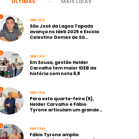
ÚLTIMAS
MAIS LIDAS
1
SERTÃO
São José da Lagoa Tapada
avança no Ideb 2025 e Escola
Celestino Gomes de Sá
alcança nota 7,1 na gestão
Neto de Coraci
2
SERTÃO
Em Sousa, gestão Helder
Carvalho tem maior IDEB da
história com nota 6,8
3
SERTÃO
Para esta quarta-feira (5),
Helder Carvalho e Fábio
Tyrone articulam um grande
anúncio para Sousa
4
SERTÃO
Fábio Tyrone amplia