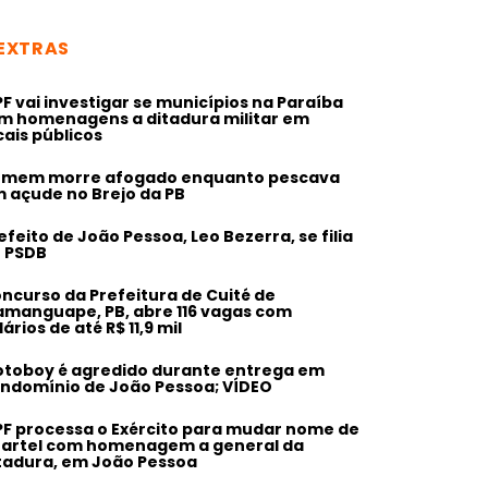
EXTRAS
F vai investigar se municípios na Paraíba
m homenagens a ditadura militar em
cais públicos
mem morre afogado enquanto pescava
 açude no Brejo da PB
efeito de João Pessoa, Leo Bezerra, se filia
 PSDB
ncurso da Prefeitura de Cuité de
manguape, PB, abre 116 vagas com
lários de até R$ 11,9 mil
toboy é agredido durante entrega em
ndomínio de João Pessoa; VÍDEO
F processa o Exército para mudar nome de
artel com homenagem a general da
tadura, em João Pessoa