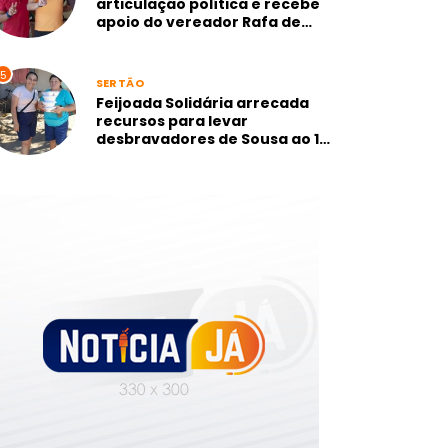
articulação política e recebe
apoio do vereador Rafa de
Camurupim, mais votado de
Marcação-PB
5
SERTÃO
Feijoada Solidária arrecada
recursos para levar
desbravadores de Sousa ao 1º
Campori dos Sertões