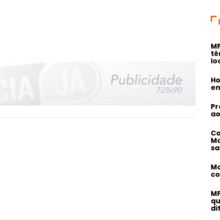
MP
tê
lo
Ho
em
Pr
ao
Co
Ma
sa
Mo
co
MP
qu
di